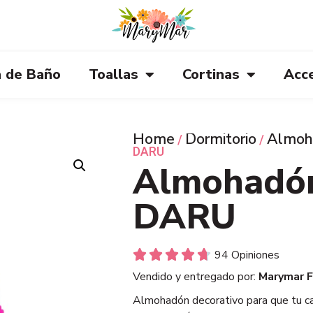
 de Baño
Toallas
Cortinas
Acc
Home
Dormitorio
Almoh
/
/
DARU
Almohadón
DARU





94 Opiniones
Vendido y entregado por:
Marymar F
Almohadón decorativo para que tu ca