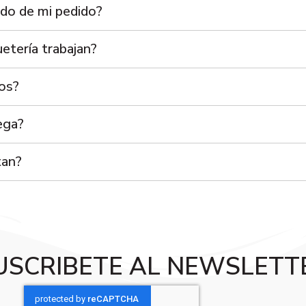
do de mi pedido?
etería trabajan?
íos?
ega?
tan?
USCRIBETE AL NEWSLETT