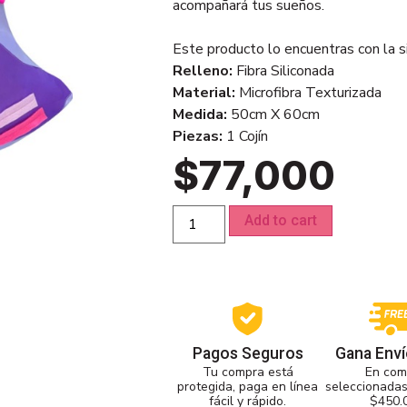
acompañará tus sueños.
Este producto lo encuentras con la s
Relleno:
Fibra Siliconada
Material:
Microfibra Texturizada
Medida:
50cm X 60cm
Piezas:
1 Cojín
$
77,000
Add to cart
Gana Enví
Pagos Seguros
En com
Tu compra está
seleccionadas
protegida, paga en línea
$450.
fácil y rápido.