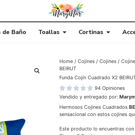
 de Baño
Toallas
Cortinas
Acc
Home
/
Cojines
/
Cojines
/
Cojin
BEIRUT
Funda Cojín Cuadrado X2 BEIRU





94 Opiniones
Vendido y entregado por:
Marym
Hermosos Cojines Cuadrados
B
sensacional con estos cojines q
Este producto lo encuentras con 