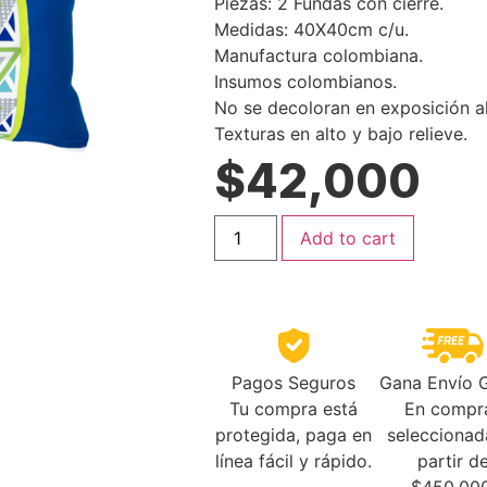
Piezas: 2 Fundas con cierre.
Medidas: 40X40cm c/u.
Manufactura colombiana.
Insumos colombianos.
No se decoloran en exposición al
Texturas en alto y bajo relieve.
$
42,000
Add to cart
Gana Envío G
Pagos Seguros
En compr
Tu compra está
seleccionad
protegida, paga en
partir d
línea fácil y rápido.
$450.000