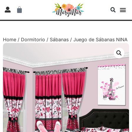
Home
/
Dormitorio
/
Sábanas
/ Juego de Sábanas NINA